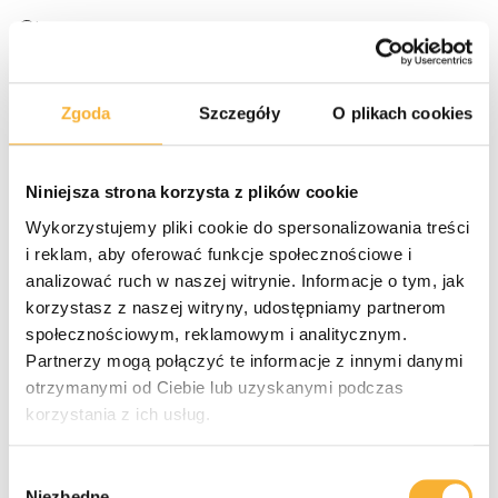
Tworzenie produktów influencerskich - od koncepcji 
kreatywnej po strategię promocji, implementację oraz 
optymalizację kampanii.
Zgoda
Szczegóły
O plikach cookies
Wymagania
Niniejsza strona korzysta z plików cookie
Doświadczenie w pracy w agencji marketingowej, 
Wykorzystujemy pliki cookie do spersonalizowania treści
szczególnie w kampaniach digitalowych i influencer 
i reklam, aby oferować funkcje społecznościowe i
marketingu.
analizować ruch w naszej witrynie. Informacje o tym, jak
korzystasz z naszej witryny, udostępniamy partnerom
Umiejętność łączenia kreatywności ze strategicznym 
myśleniem. 
społecznościowym, reklamowym i analitycznym.
Partnerzy mogą połączyć te informacje z innymi danymi
Zdolność szybkiej analizy trendów i zjawisk kulturowych 
otrzymanymi od Ciebie lub uzyskanymi podczas
oraz ich przekładania na komunikację marek. 
korzystania z ich usług.
Bardzo dobre umiejętności komunikacyjne.
Wybór
Niezbędne