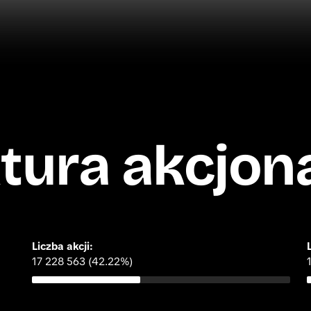
tura akcjon
Liczba akcji:
17 228 563 (42.22%)