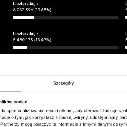
Liczba akcji: 
8 032 596 (19.68%)
Liczba akcji: 
5 480 135 (13.43%)
Liczba akcji: 
2 163 042 (5.3%)
Szczegóły
Liczba akcji: 
L
i
7 902 624 (19.37%)
7
 plików cookie
do spersonalizowania treści i reklam, aby oferować funkcje sp
ormacje o tym, jak korzystasz z naszej witryny, udostępniamy p
Łączna liczba akcji: 
40 806 960
Partnerzy mogą połączyć te informacje z innymi danymi otrzym