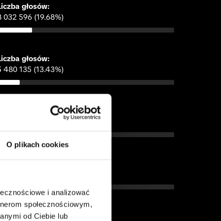
Liczba głosów: 
8 032 596 (19.68%)
Liczba głosów: 
5 480 135 (13.43%)
Liczba głosów: 
2 163 042 (5.3%)
O plikach cookies
iczba głosów: 
 902 624 (19.37%)
ołecznościowe i analizować
artnerom społecznościowym,
anymi od Ciebie lub