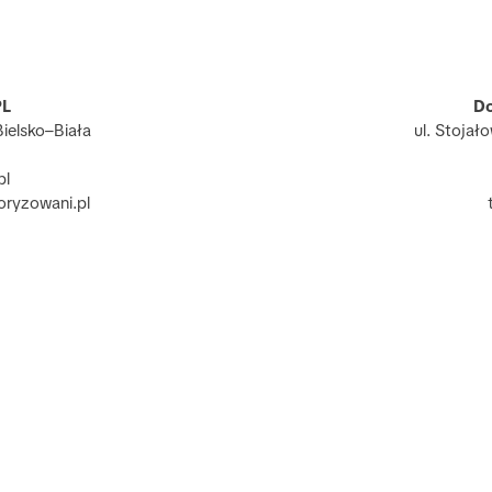
Do
L 
ul. Stojał
ielsko–Biała
pl
oryzowani.pl