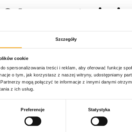
.A. – raport miesię
24
Szczegóły
 plików cookie
do spersonalizowania treści i reklam, aby oferować funkcje sp
ormacje o tym, jak korzystasz z naszej witryny, udostępniamy p
ie przekazuje do publicznej wiadomości raport miesięczny za czer
Partnerzy mogą połączyć te informacje z innymi danymi otrzym
nia z ich usług.
Preferencje
Statystyka