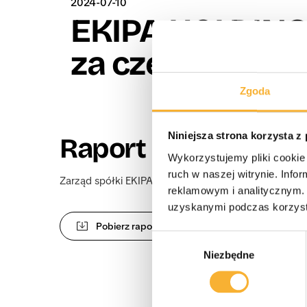
2024-07-10
EKIPA HOLDING S
za czerwiec 20
Zgoda
Niniejsza strona korzysta z
Raport miesięczny
Wykorzystujemy pliki cookie 
ruch w naszej witrynie. Inf
Zarząd spółki EKIPA Holding S.A. z siedzibą w Krakow
reklamowym i analitycznym. 
uzyskanymi podczas korzysta
Pobierz raport miesięczny za czerwiec
Wybór
Niezbędne
zgody