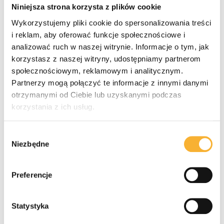
konsumentów. Ludzie masowo szukali w sklepach lodów 
Niniejsza strona korzysta z plików cookie
EKIPY, a papierki po produktach stały się niemal obiektem 
Wykorzystujemy pliki cookie do spersonalizowania treści
kolekcjonerskim. Lody EKIPY sprzedawały się aż o 300% 
lepiej niż jakakolwiek wcześniejsza nowość produktowa w 
i reklam, aby oferować funkcje społecznościowe i
ponad 40-letniej historii firmy Koral. Ta akcja na stałe zapisała 
analizować ruch w naszej witrynie. Informacje o tym, jak
się w historii jako bezsprzeczny fenomen.
korzystasz z naszej witryny, udostępniamy partnerom
społecznościowym, reklamowym i analitycznym.
Partnerzy mogą połączyć te informacje z innymi danymi
otrzymanymi od Ciebie lub uzyskanymi podczas
korzystania z ich usług.
Wybór
Niezbędne
zgody
Preferencje
Statystyka